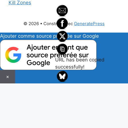
Kill Zones
© 2026
• Construit avec
GeneratePress
Ajouter comme source préférée sur Google
URL has been copied
successfully!
×