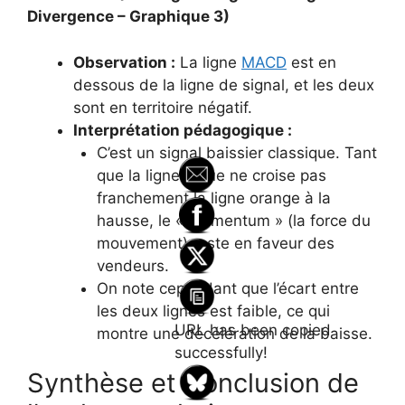
Divergence – Graphique 3)
Observation :
La ligne
MACD
est en
dessous de la ligne de signal, et les deux
sont en territoire négatif.
Interprétation pédagogique :
C’est un signal baissier classique. Tant
que la ligne bleue ne croise pas
franchement la ligne orange à la
hausse, le « momentum » (la force du
mouvement) reste en faveur des
vendeurs.
On note cependant que l’écart entre
les deux lignes est faible, ce qui
URL has been copied
montre une décélération de la baisse.
successfully!
Synthèse et Conclusion de